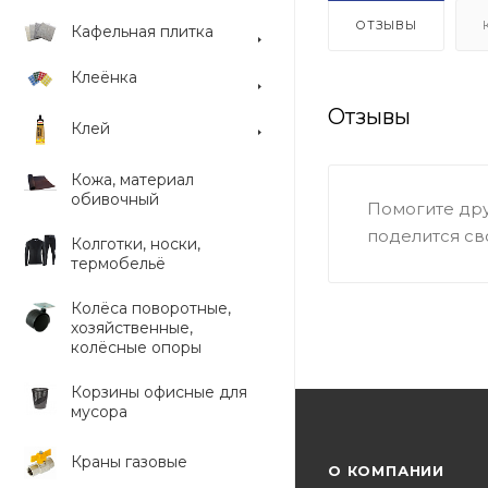
ОТЗЫВЫ
Кафельная плитка
Клеёнка
Отзывы
Клей
Кожа, материал
обивочный
Помогите дру
поделится св
Колготки, носки,
термобельё
Колёса поворотные,
хозяйственные,
колёсные опоры
Корзины офисные для
мусора
Краны газовые
О КОМПАНИИ