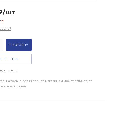
₽
/шт
чии
шевле?
В КОРЗИНУ
Ь В 1 КЛИК
ь доставку
тельна только для интернет-магазина и может отличаться
ничных магазинах