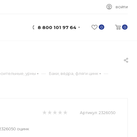
ВОЙТИ
8 800 101 97 64
0
0
—
—
роительные, урны
Баки, вёдра, фляги цинк
Артикул:
2326050
2326050 оцинк