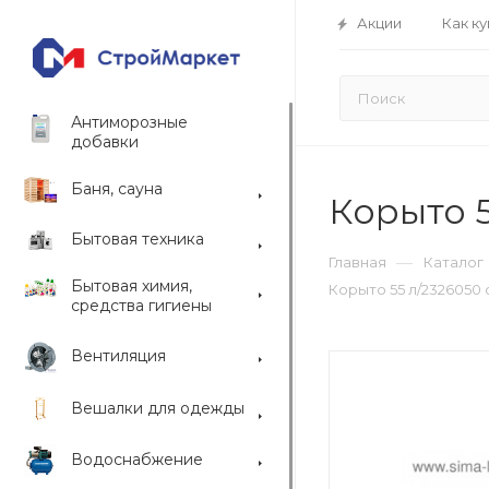
Акции
Как ку
Антиморозные
добавки
Баня, сауна
Корыто 5
Бытовая техника
—
Главная
Каталог
Бытовая химия,
Корыто 55 л/2326050 
средства гигиены
Вентиляция
Вешалки для одежды
Водоснабжение