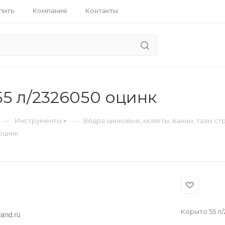
пить
Компания
Контакты
5 л/2326050 оцинк
—
—
Инструменты
Вёдра цинковые, кюветы, ванны, тазы ст
оцинк
Корыто 55 л/