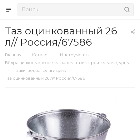
Таз оцинкованный 26
л// Россия/67586
—
—
—
Главная
Каталог
Инструменты
Вёдра цинковые, кюветы, ванны, тазы строительные, урны
—
—
Баки, вёдра, фляги цинк
Таз оцинкованный 26 л// Россия/67586