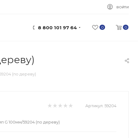
ВОЙТИ
8 800 101 97 64
0
0
дереву)
59204 (по дереву)
Артикул:
59204
п G 100мм/59204 (по дереву)