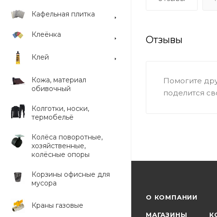
Кафельная плитка
Клеёнка
Отзывы
Клей
Кожа, материал
Помогите дру
обивочный
поделится св
Колготки, носки,
термобельё
Колёса поворотные,
хозяйственные,
колёсные опоры
Корзины офисные для
мусора
О КОМПАНИИ
Краны газовые
МАГАЗИНЫ
К