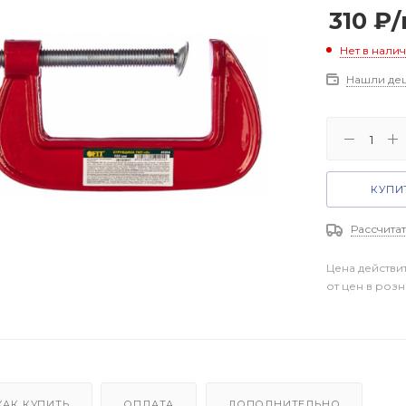
310
₽
Нет в нали
Нашли де
КУПИТ
Рассчитат
Цена действи
от цен в роз
КАК КУПИТЬ
ОПЛАТА
ДОПОЛНИТЕЛЬНО