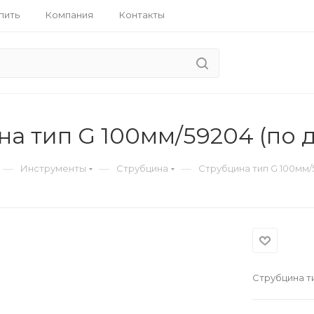
пить
Компания
Контакты
а тип G 100мм/59204 (по 
—
—
—
Инструменты
Струбцина
Струбцина тип G 100мм/
Струбцина ти