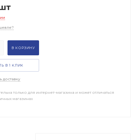
/шт
чии
шевле?
В КОРЗИНУ
Ь В 1 КЛИК
ь доставку
тельна только для интернет-магазина и может отличаться
ничных магазинах