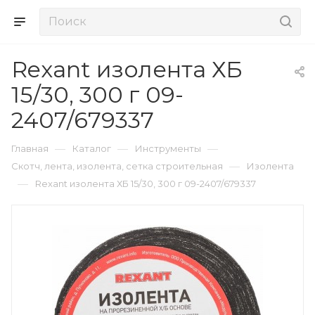
Rexant изолента ХБ
15/30, 300 г 09-
2407/679337
—
—
—
Главная
Каталог
Инструменты
—
Скотч, лента, изолента, сетка строительная
Изолента
—
Rexant изолента ХБ 15/30, 300 г 09-2407/679337