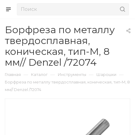
Борфреза по металлу
твердосплавная,
коническая, тип-M, 8
мм// Denzel /72074
—
—
—
—
Главная
Каталог
Инструменты
Шарошки
Борфреза по металлу твердосплавная, коническая, тип-M, 8
мм// Denzel /72074