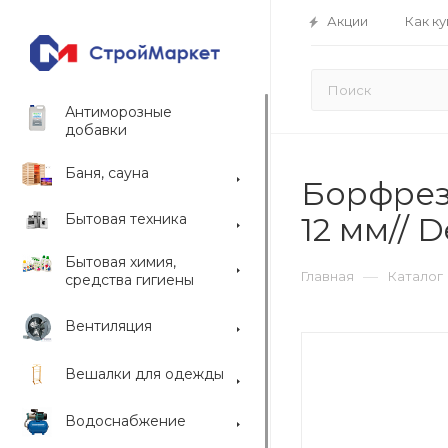
Акции
Как ку
Антиморозные
добавки
Баня, сауна
Борфреза
Бытовая техника
12 мм// D
Бытовая химия,
—
Главная
Каталог
средства гигиены
Вентиляция
Вешалки для одежды
Водоснабжение