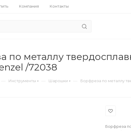
пить
Компания
Контакты
 по металлу твердосплавна
enzel /72038
—
—
—
Инструменты
Шарошки
Борфреза по металлу твер
Борфреза по 