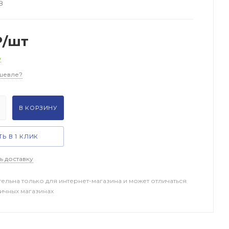
8
₽
/шт
о
шевле?
В КОРЗИНУ
Ь В 1 КЛИК
ь доставку
тельна только для интернет-магазина и может отличаться
ничных магазинах