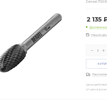
Denzel /7203
2 135
Достаточн
Нашли де
КУПИТ
Рассчитат
Цена действи
от цен в роз