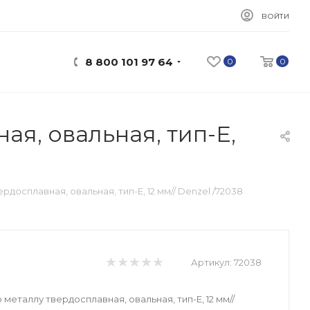
ВОЙТИ
8 800 101 97 64
0
0
я, овальная, тип-E,
досплавная, овальная, тип-E, 12 мм// Denzel /72038
Артикул:
72038
металлу твердосплавная, овальная, тип-E, 12 мм//