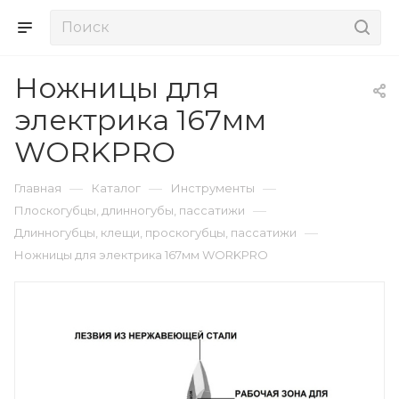
Ножницы для
электрика 167мм
WORKPRO
—
—
—
Главная
Каталог
Инструменты
—
Плоскогубцы, длинногубы, пассатижи
—
Длинногубцы, клещи, проскогубцы, пассатижи
Ножницы для электрика 167мм WORKPRO