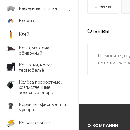
ОТЗЫВЫ
Кафельная плитка
Клеёнка
Отзывы
Клей
Кожа, материал
обивочный
Помогите дру
поделится св
Колготки, носки,
термобельё
Колёса поворотные,
хозяйственные,
колёсные опоры
Корзины офисные для
мусора
Краны газовые
О КОМПАНИИ