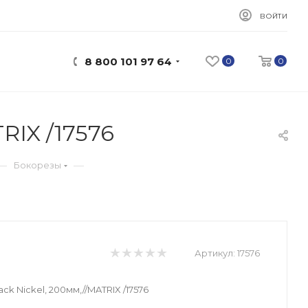
ВОЙТИ
8 800 101 97 64
0
0
RIX /17576
—
—
Бокорезы
Артикул:
17576
ck Nickel, 200мм,//MATRIX /17576