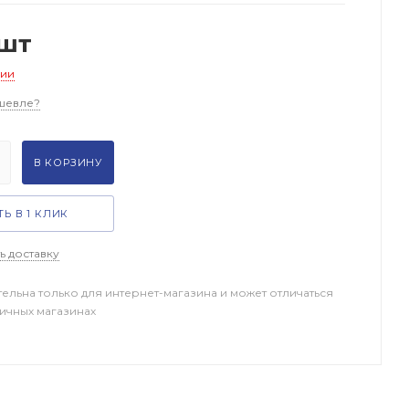
/шт
чии
шевле?
В КОРЗИНУ
Ь В 1 КЛИК
ь доставку
тельна только для интернет-магазина и может отличаться
ничных магазинах