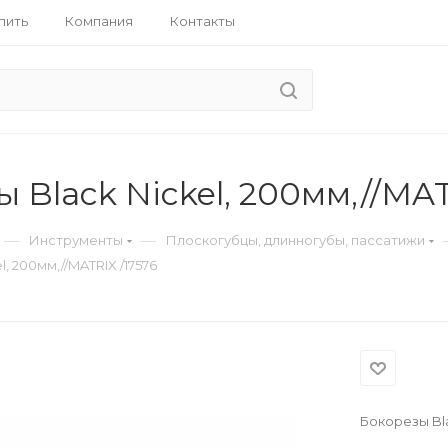
пить
Компания
Контакты
 Black Nickel, 200мм,//MAT
—
—
Инструменты
Плоскогубцы, длинногубы, пассатижи
, 200мм,//MATRIX /17576
Бокорезы Bla