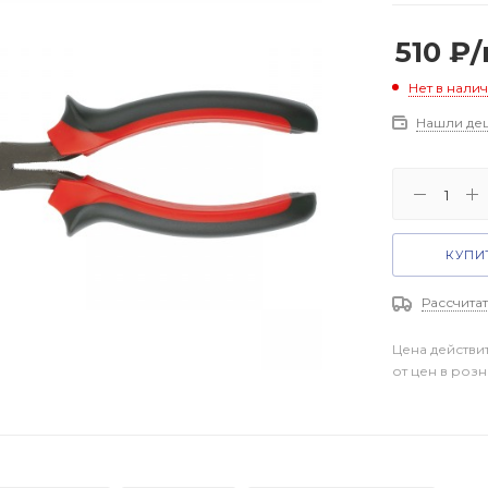
510
₽
Нет в нали
Нашли де
КУПИТ
Рассчитат
Цена действи
от цен в роз