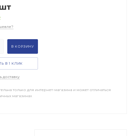
/шт
о
шевле?
В КОРЗИНУ
Ь В 1 КЛИК
ь доставку
тельна только для интернет-магазина и может отличаться
ничных магазинах