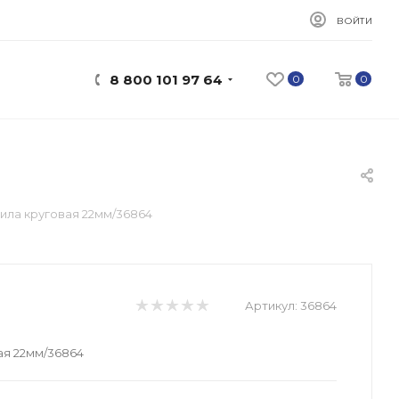
ВОЙТИ
8 800 101 97 64
0
0
ила круговая 22мм/36864
Артикул:
36864
ая 22мм/36864