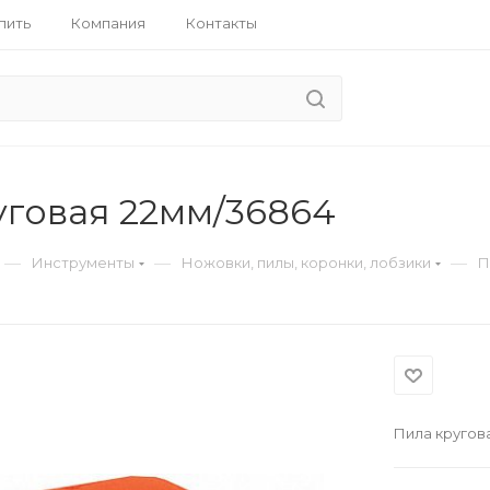
пить
Компания
Контакты
уговая 22мм/36864
—
—
—
Инструменты
Ножовки, пилы, коронки, лобзики
П
Пила кругов