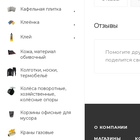
Кафельная плитка
Клеёнка
Отзывы
Клей
Кожа, материал
Помогите дру
обивочный
поделится св
Колготки, носки,
термобельё
Колёса поворотные,
хозяйственные,
колёсные опоры
Корзины офисные для
мусора
О КОМПАНИИ
Краны газовые
МАГАЗИНЫ
К