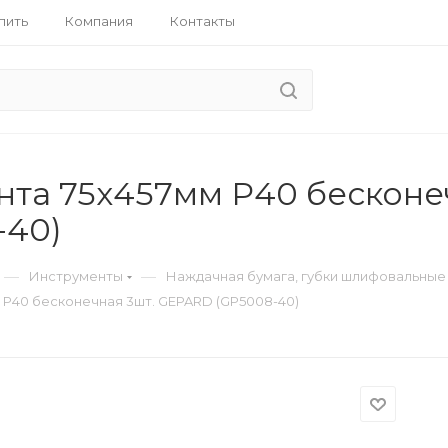
пить
Компания
Контакты
та 75х457мм Р40 бесконе
-40)
—
—
Инструменты
Наждачная бумага, губки шлифовальные
Р40 бесконечная 3шт. GEPARD (GP5008-40)