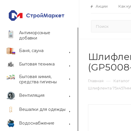
Акции
Как ку
Антиморозные
добавки
Баня, сауна
Шлифлен
Бытовая техника
(GP5008
Бытовая химия,
—
Главная
Каталог
средства гигиены
Шлифлента 75х457мм 
Вентиляция
Вешалки для одежды
Водоснабжение