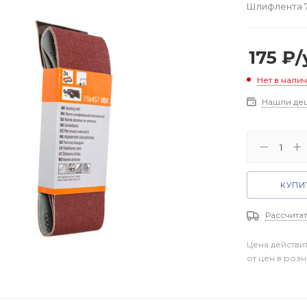
Шлифлента 7
175
₽
/
Нет в нали
Нашли де
КУПИТ
Рассчитат
Цена действи
от цен в роз