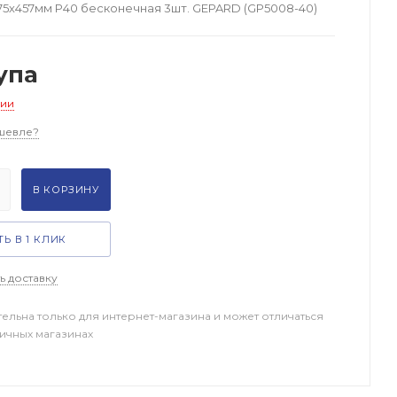
5х457мм Р40 бесконечная 3шт. GEPARD (GP5008-40)
упа
чии
шевле?
В КОРЗИНУ
Ь В 1 КЛИК
ь доставку
тельна только для интернет-магазина и может отличаться
ничных магазинах