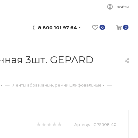
ВОЙТИ
8 800 101 97 64
0
0
чная 3шт. GEPARD
—
—
Ленты абразивные, ремни шлифовальные
Артикул:
GP5008-40