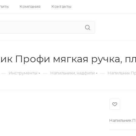
пить
Компания
Контакты
ик Профи мягкая ручка, п
—
—
—
Инструменты
Напильники, надфили
Напильник Пр
Напильник П