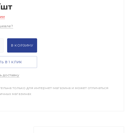
/шт
чии
шевле?
В КОРЗИНУ
Ь В 1 КЛИК
ь доставку
тельна только для интернет-магазина и может отличаться
ничных магазинах