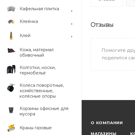
Кафельная плитка
Клеёнка
Отзывы
Клей
Кожа, материал
Помогите дру
обивочный
поделится св
Колготки, носки,
термобельё
Колёса поворотные,
хозяйственные,
колёсные опоры
Корзины офисные для
мусора
О КОМПАНИИ
Краны газовые
МАГАЗИНЫ
К