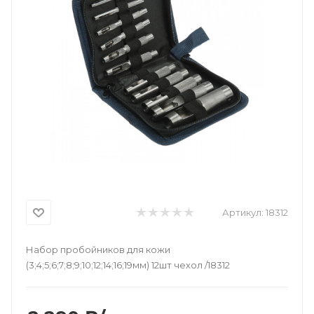
Артикул:
18312
Набор пробойников для кожи
(3;4;5;6;7;8;9;10;12;14;16;19мм) 12шт чехол /18312