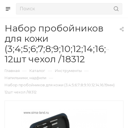
Набор пробойников
для кожи
(3;4;5;6;7;8;9;10;12;14;16;19м
12шт чехол /18312
—
—
—
Главная
Каталог
Инструменты
—
Напильники, надфили
Набор пробойников для кожи (3;4;5;6;7;8;9;10;12;14;16;19мм)
12шт чехол /18312