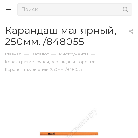
Карандаш малярный,
250мм. /848055
—
—
—
Главная
Каталог
Инструменты
—
Краска разметочная, карашдаши, порошки
Карандаш малярный, 250мм. /848055