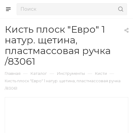
Кисть плоск "Евро" 1
натур. щетина,
пластмассовая ручка
/83061
—
—
—
—
Главная
Каталог
Инструменты
Кисти
Кисть плоск "Евро" 1 натур. щетина, пластмассовая ручка
/83061