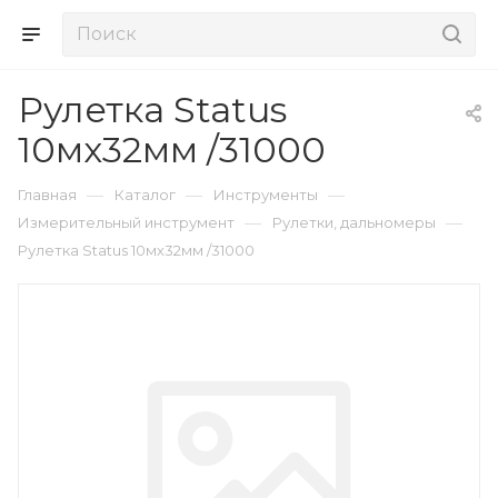
Рулетка Status
10мх32мм /31000
—
—
—
Главная
Каталог
Инструменты
—
—
Измерительный инструмент
Рулетки, дальномеры
Рулетка Status 10мх32мм /31000