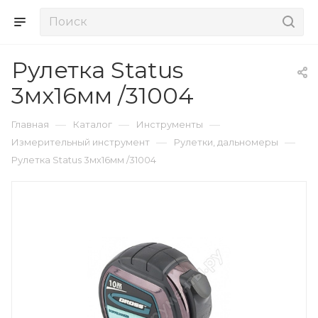
Рулетка Status
3мх16мм /31004
—
—
—
Главная
Каталог
Инструменты
—
—
Измерительный инструмент
Рулетки, дальномеры
Рулетка Status 3мх16мм /31004