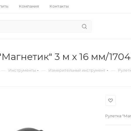
пить
Компания
Контакты
"Магнетик" 3 м x 16 мм/170
—
—
—
Инструменты
Измерительный инструмент
Рулет
Рулетка "Маг