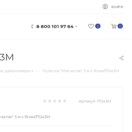
ВОЙТИ
8 800 101 97 64
0
0
43М
—
ки, дальномеры
Рулетка "Магнетик" 3 м x 16 мм/17043М
Артикул:
17043М
нетик" 3 м x 16 мм/17043М