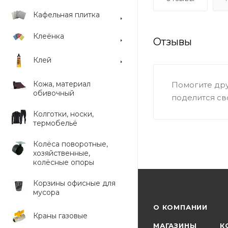
Кафельная плитка
Клеёнка
Отзывы
Клей
Кожа, материал
Помогите дру
обивочный
поделится св
Колготки, носки,
термобельё
Колёса поворотные,
хозяйственные,
колёсные опоры
Корзины офисные для
мусора
О КОМПАНИИ
Краны газовые
МАГАЗИНЫ
К