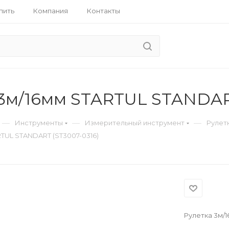
пить
Компания
Контакты
 3м/16мм STARTUL STANDAR
—
—
—
Инструменты
Измерительный инструмент
Рулет
RTUL STANDART (ST3007-0316)
Рулетка 3м/