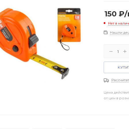
150
₽
Нет в нали
Нашли де
КУПИТ
Рассчитат
Цена действи
от цен в роз