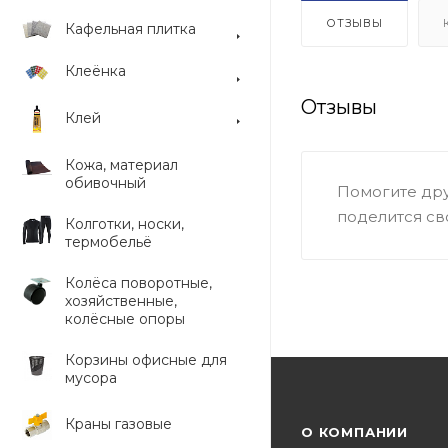
ОТЗЫВЫ
Кафельная плитка
Клеёнка
Отзывы
Клей
Кожа, материал
обивочный
Помогите дру
поделится св
Колготки, носки,
термобельё
Колёса поворотные,
хозяйственные,
колёсные опоры
Корзины офисные для
мусора
Краны газовые
О КОМПАНИИ