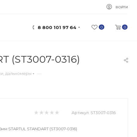
ВОЙТИ
8 800 101 97 64
0
0
T (ST3007-0316)
—
ки, дальномеры
Артикул:
ST3007-0316
16мм STARTUL STANDART (ST3007-0316)