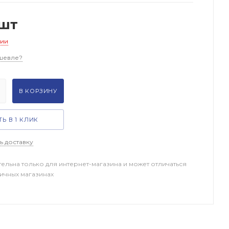
/шт
чии
шевле?
В КОРЗИНУ
Ь В 1 КЛИК
ь доставку
тельна только для интернет-магазина и может отличаться
ничных магазинах