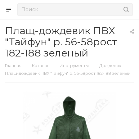
Плащ-дождевик ПВХ
"Тайфун" р. 56-58рост
182-188 зеленый
—
—
—
—
Главная
Каталог
Инструменты
Дождевик
Плащ-дождевик ПВХ "Тайфун" р. 56-58рост 182-188 зеленый