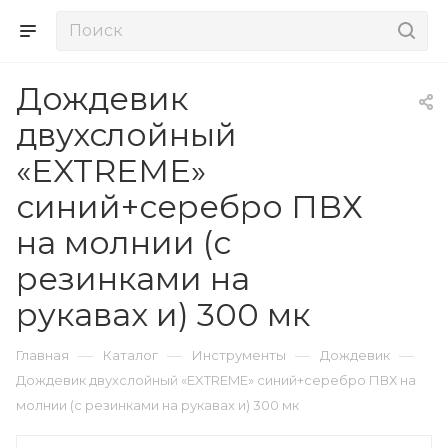
Дождевик
двухслойный
«EXTREME»
синий+серебро ПВХ
на молнии (с
резинками на
рукавах и) 300 мк
—
—
—
—
Главная
Каталог
Инструменты
Дождевик
Дождевик двухслойный «EXTREME» синий+серебро ПВХ на
молнии (с резинками на рукавах и) 300 мк