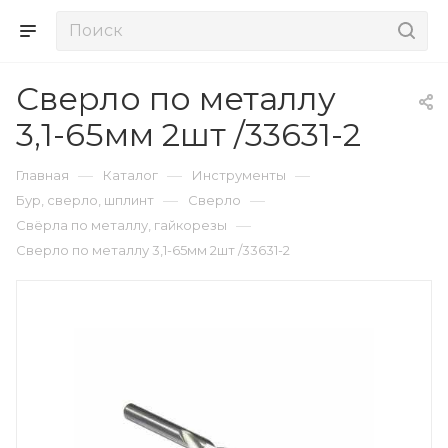
Сверло по металлу
3,1-65мм 2шт /33631-2
—
—
—
Главная
Каталог
Инструменты
—
—
Бур, сверло, шплинт
Сверло
—
Свёрла по металлу, гайкорезы
Сверло по металлу 3,1-65мм 2шт /33631-2