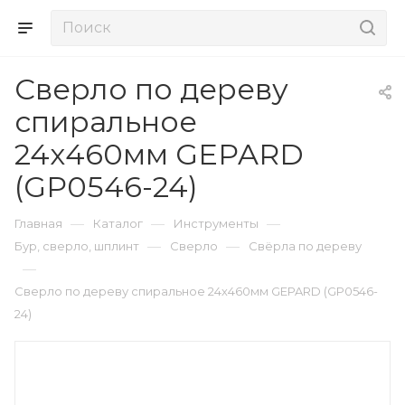
Сверло по дереву
спиральное
24х460мм GEPARD
(GP0546-24)
—
—
—
Главная
Каталог
Инструменты
—
—
Бур, сверло, шплинт
Сверло
Свёрла по дереву
—
Сверло по дереву спиральное 24х460мм GEPARD (GP0546-
24)