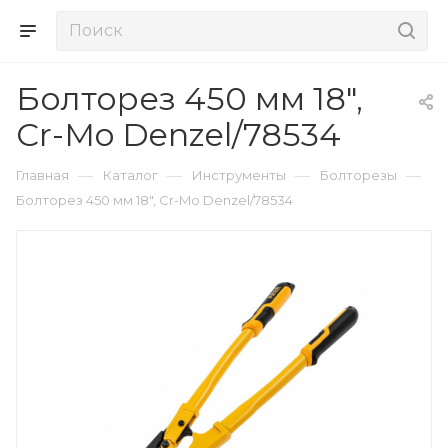
Болторез 450 мм 18",
Cr-Mo Denzel/78534
—
—
—
—
Главная
Каталог
Инструменты
Болторезы
Болторез 450 мм 18", Cr-Mo Denzel/78534