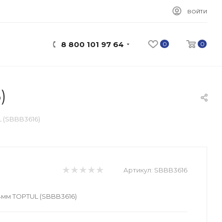
ВОЙТИ
8 800 101 97 64
0
0
)
 (SBBB3616)
Артикул:
SBBB3616
4мм TOPTUL (SBBB3616)