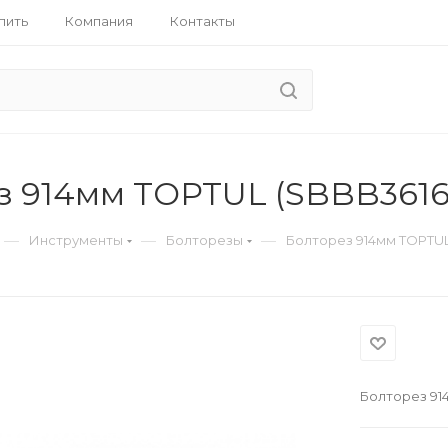
пить
Компания
Контакты
з 914мм TOPTUL (SBBB3616
—
—
—
Инструменты
Болторезы
Болторез 914мм TOPTUL
Болторез 91