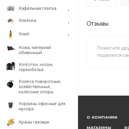
Кафельная плитка
Клеёнка
Отзывы
Клей
Кожа, материал
Помогите дру
обивочный
поделится св
Колготки, носки,
термобельё
Колёса поворотные,
хозяйственные,
колёсные опоры
Корзины офисные для
мусора
О КОМПАНИИ
Краны газовые
МАГАЗИНЫ
К