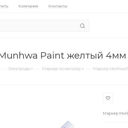
пить
Компания
Контакты
Munhwa Paint желтый 4мм
—
—
—
Электроды
Маркер по металлу
Маркер Munhwa P
Маркер Munh