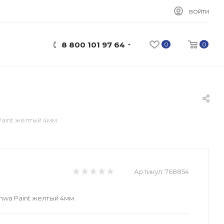
ВОЙТИ
8 800 101 97 64
0
0
aint желтый 4мм
Артикул:
768854
wa Paint желтый 4мм