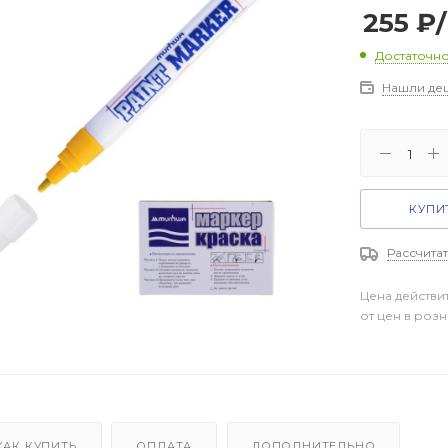
255
₽
Достаточн
Нашли де
КУПИТ
Рассчитат
Цена действи
от цен в роз
КАК КУПИТЬ
ОПЛАТА
ДОПОЛНИТЕЛЬНО