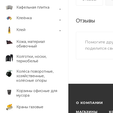
Кафельная плитка
Клеёнка
Отзывы
Клей
Кожа, материал
Помогите дру
обивочный
поделится св
Колготки, носки,
термобельё
Колёса поворотные,
хозяйственные,
колёсные опоры
Корзины офисные для
мусора
О КОМПАНИИ
Краны газовые
МАГАЗИНЫ
К