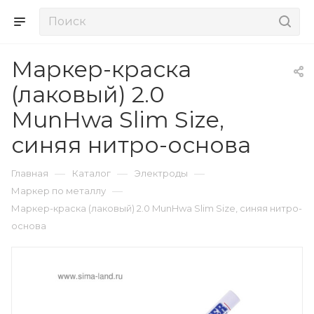
Маркер-краска
(лаковый) 2.0
MunHwa Slim Size,
синяя нитро-основа
—
—
—
Главная
Каталог
Электроды
—
Маркер по металлу
Маркер-краска (лаковый) 2.0 MunHwa Slim Size, синяя нитро-
основа