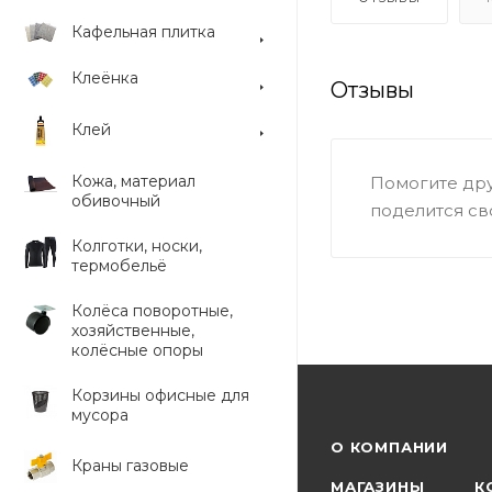
Кафельная плитка
Клеёнка
Отзывы
Клей
Кожа, материал
Помогите дру
обивочный
поделится св
Колготки, носки,
термобельё
Колёса поворотные,
хозяйственные,
колёсные опоры
Корзины офисные для
мусора
О КОМПАНИИ
Краны газовые
МАГАЗИНЫ
К