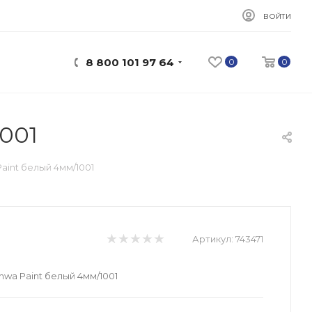
ВОЙТИ
8 800 101 97 64
0
0
001
int белый 4мм/1001
Артикул:
743471
wa Paint белый 4мм/1001