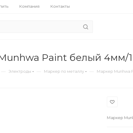
пить
Компания
Контакты
Munhwa Paint белый 4мм/1
—
—
—
Электроды
Маркер по металлу
Маркер Munhwa Pa
Маркер Munh