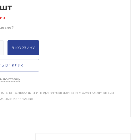
/шт
чии
шевле?
В КОРЗИНУ
Ь В 1 КЛИК
ь доставку
тельна только для интернет-магазина и может отличаться
ничных магазинах