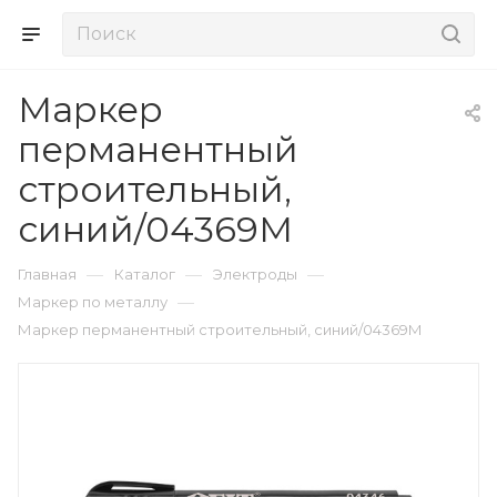
Маркер
перманентный
строительный,
синий/04369М
—
—
—
Главная
Каталог
Электроды
—
Маркер по металлу
Маркер перманентный строительный, синий/04369М