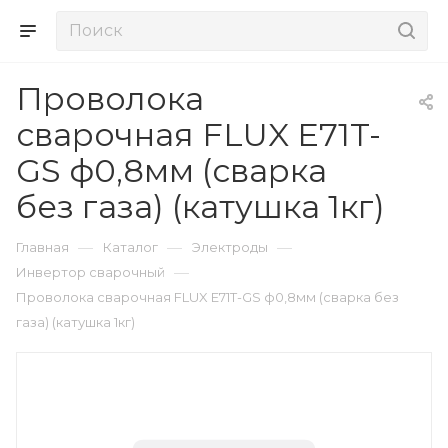
Проволока
сварочная FLUX E71T-
GS ф0,8мм (сварка
без газа) (катушка 1кг)
—
—
—
Главная
Каталог
Электроды
—
Инвертор сварочный
Проволока сварочная FLUX E71T-GS ф0,8мм (сварка без
газа) (катушка 1кг)