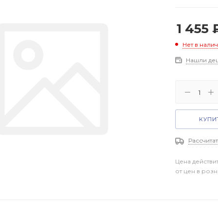
1 455
Нет в нали
Нашли де
КУПИТ
Рассчитат
Цена действи
от цен в роз