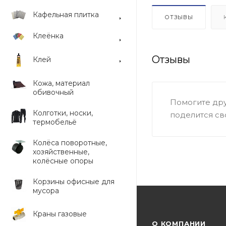
Кафельная плитка
ОТЗЫВЫ
Клеёнка
Отзывы
Клей
Кожа, материал
обивочный
Помогите дру
Колготки, носки,
поделится св
термобельё
Колёса поворотные,
хозяйственные,
колёсные опоры
Корзины офисные для
мусора
Краны газовые
О КОМПАНИИ