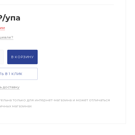
₽
/упа
чии
шевле?
В КОРЗИНУ
Ь В 1 КЛИК
ь доставку
тельна только для интернет-магазина и может отличаться
ничных магазинах