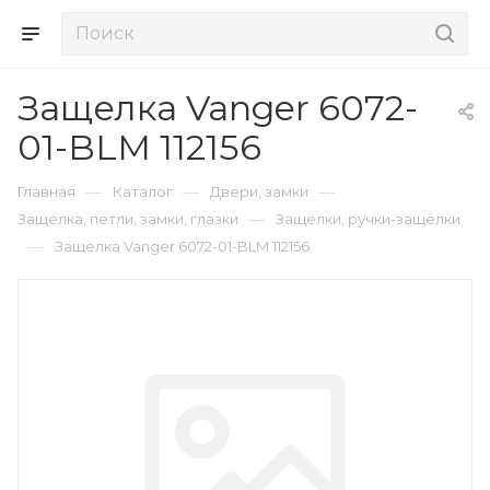
Защелка Vanger 6072-
01-BLM 112156
—
—
—
Главная
Каталог
Двери, замки
—
Защёлка, петли, замки, глазки
Защёлки, ручки-защёлки
—
Защелка Vanger 6072-01-BLM 112156