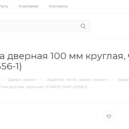
пить
Компания
Контакты
 дверная 100 мм круглая, 
56-1)
—
—
—
Двери, замки
Защёлка, петли, замки, глазки
Задви
 мм круглая, черн.мат. STARFIX (SMP-22556-1)