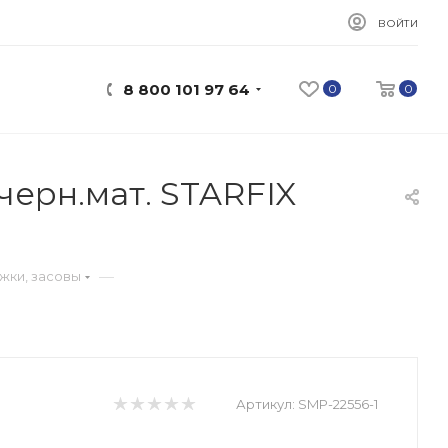
ВОЙТИ
8 800 101 97 64
0
0
черн.мат. STARFIX
—
жки, засовы
Артикул:
SMP-22556-1