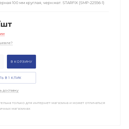
рная 100 мм круглая, черн.мат. STARFIX (SMP-22556-1)
/шт
чии
шевле?
В КОРЗИНУ
Ь В 1 КЛИК
ь доставку
тельна только для интернет-магазина и может отличаться
ничных магазинах