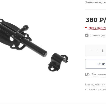
Задвижка две
380
₽
Нет в нали
Нашли де
КУПИТ
Рассчитат
Цена действи
от цен в роз