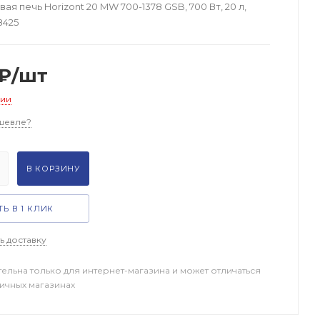
я печь Horizont 20 MW 700-1378 GSB, 700 Вт, 20 л,
8425
₽
/шт
чии
шевле?
В КОРЗИНУ
Ь В 1 КЛИК
ь доставку
тельна только для интернет-магазина и может отличаться
ничных магазинах