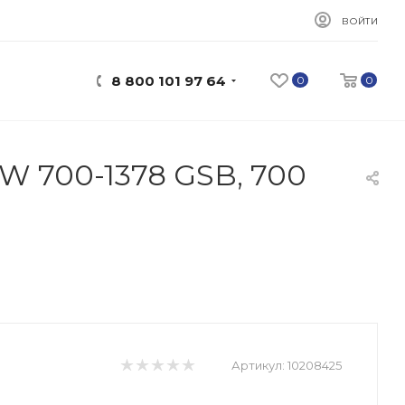
ВОЙТИ
8 800 101 97 64
0
0
W 700-1378 GSB, 700
Артикул:
10208425