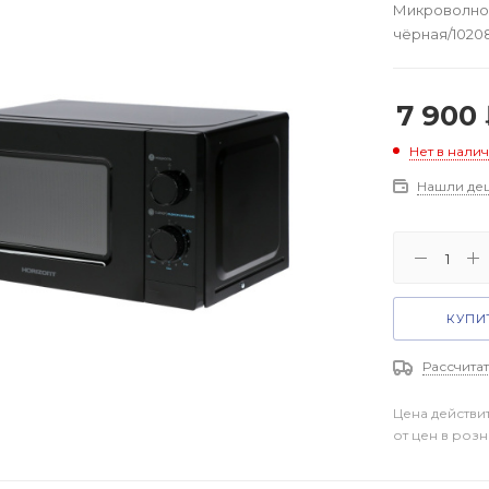
Микроволнова
чёрная/1020
7 900
Нет в нали
Нашли де
КУПИТ
Рассчитат
Цена действи
от цен в роз