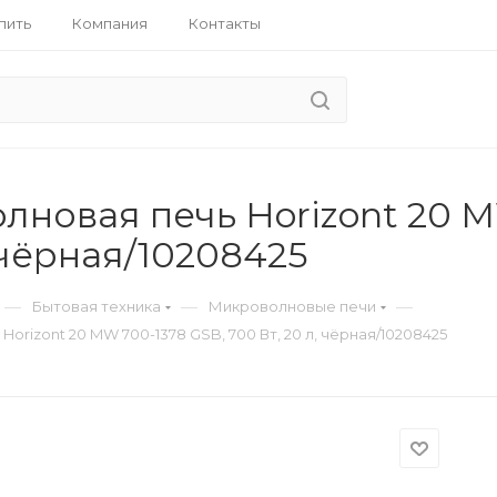
пить
Компания
Контакты
новая печь Horizont 20 M
, чёрная/10208425
—
—
—
Бытовая техника
Микроволновые печи
orizont 20 MW 700-1378 GSB, 700 Вт, 20 л, чёрная/10208425