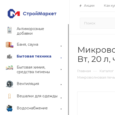
Акции
Как ку
Антиморозные
добавки
Баня, сауна
Микровол
Бытовая техника
Вт, 20 л
Бытовая химия,
—
Главная
Каталог
средства гигиены
Микроволновая печь H
Вентиляция
Вешалки для одежды
Водоснабжение