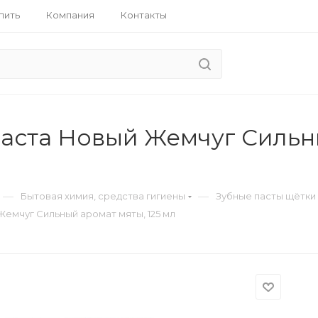
пить
Компания
Контакты
паста Новый Жемчуг Сильны
—
—
Бытовая химия, средства гигиены
Зубные пасты щётки
Жемчуг Сильный аромат мяты, 125 мл