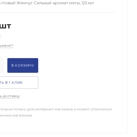
а Новый Жемчуг Сильный аромат мяты, 125 мл
/шт
о
шевле?
В КОРЗИНУ
Ь В 1 КЛИК
ь доставку
тельна только для интернет-магазина и может отличаться
ничных магазинах