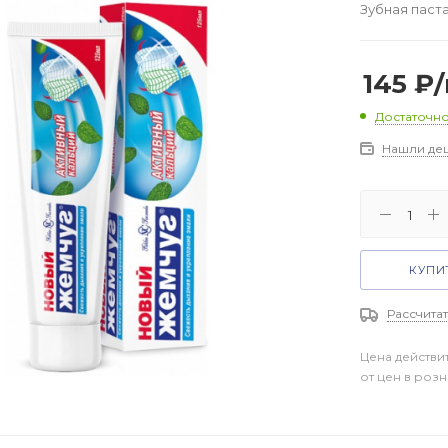
Зубная паст
145
₽
Достаточн
Нашли де
КУПИТ
Рассчитат
Цена действи
от цен в роз