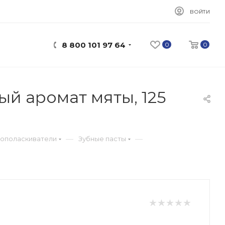
ВОЙТИ
8 800 101 97 64
0
0
й аромат мяты, 125
—
—
 ополаскиватели
Зубные пасты