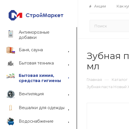
Акции
Как ку
Антиморозные
добавки
Баня, сауна
Зубная 
Бытовая техника
мл
Бытовая химия,
—
Главная
Каталог
средства гигиены
Зубная паста Новый 
Вентиляция
Вешалки для одежды
Водоснабжение