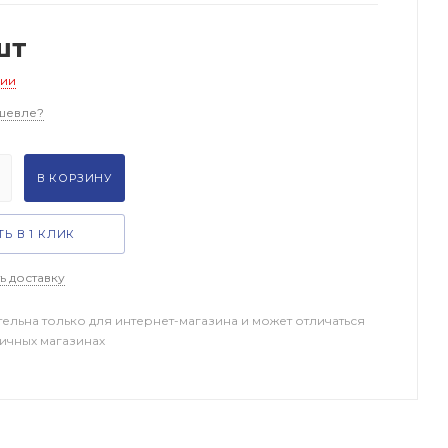
шт
чии
шевле?
В КОРЗИНУ
Ь В 1 КЛИК
ь доставку
тельна только для интернет-магазина и может отличаться
ничных магазинах