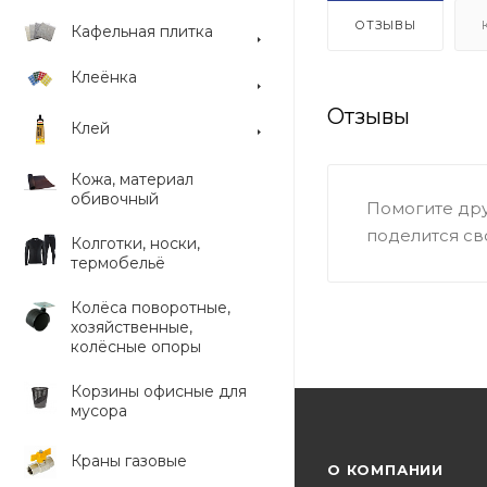
ОТЗЫВЫ
Кафельная плитка
Клеёнка
Отзывы
Клей
Кожа, материал
обивочный
Помогите дру
поделится св
Колготки, носки,
термобельё
Колёса поворотные,
хозяйственные,
колёсные опоры
Корзины офисные для
мусора
Краны газовые
О КОМПАНИИ