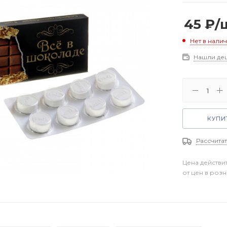
45
₽
/
Нет в нали
Нашли де
КУПИТ
Рассчитат
Цена действи
от цен в роз