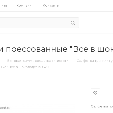
пить
Компания
Контакты
и прессованные "Все в шок
—
—
Бытовая химия, средства гигиены
Салфетки тряпкии г
ые "Все в шоколаде" 159329
Салфетки пр