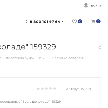
ВОЙТИ
8 800 101 97 64
0
0
оладе" 159329
—
—
убки полотенца бумажные
Влажные салфетки
Артикул:
159329
ессованные "Все в шоколаде" 159329