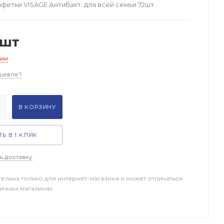
фетки VISAGE Антибакт. для всей семьи 72шт
/шт
чии
шевле?
В КОРЗИНУ
Ь В 1 КЛИК
ь доставку
тельна только для интернет-магазина и может отличаться
ничных магазинах