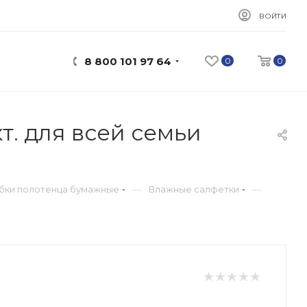
ВОЙТИ
8 800 101 97 64
0
0
. для всей семьи
—
—
убки полотенца бумажные
Влажные салфетки