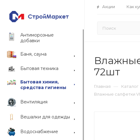
Акции
Как ку
Антиморозные
добавки
Баня, сауна
Влажные
Бытовая техника
72шт
Бытовая химия,
—
Главная
Каталог
средства гигиены
Влажные салфетки VI
Вентиляция
Вешалки для одежды
Водоснабжение