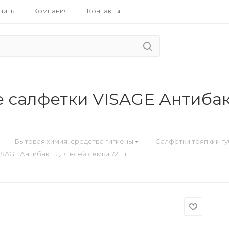
пить
Компания
Контакты
 салфетки VISAGE Антибакт
—
—
Бытовая химия, средства гигиены
Салфетки тряпкии г
SAGE Антибакт. для всей семьи 72шт