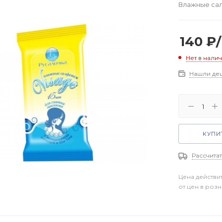
Влажные сал
140
₽
Нет в нали
Нашли де
КУПИТ
Рассчитат
Цена действи
от цен в роз