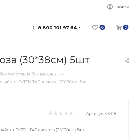
ВОЙТИ
8 800 101 97 64
0
0
оза (30*38см) 5шт
—
убки полотенца бумажные
озяйств. ГУТЕН ТАГ вискоза (30*38см) 5шт
Артикул:
63418
яйств. ГУТЕН ТАГ вискоза (30*38см) 5шт