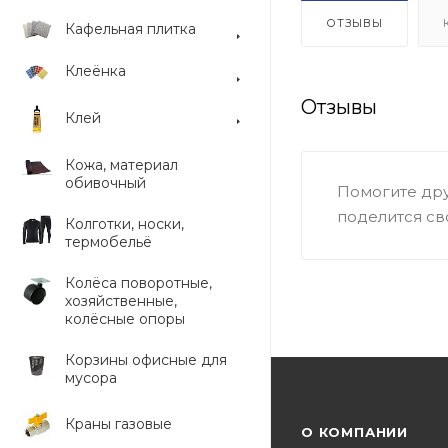
ОТЗЫВЫ
Кафельная плитка
Клеёнка
Отзывы
Клей
Кожа, материал
обивочный
Помогите дру
поделится св
Колготки, носки,
термобельё
Колёса поворотные,
хозяйственные,
колёсные опоры
Корзины офисные для
мусора
Краны газовые
О КОМПАНИИ