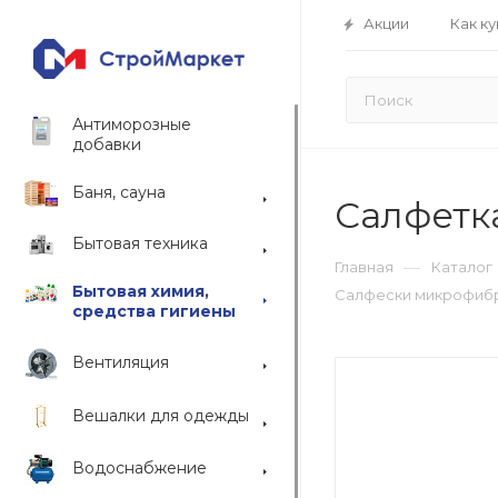
Акции
Как ку
Антиморозные
добавки
Баня, сауна
Салфетка
Бытовая техника
—
Главная
Каталог
Бытовая химия,
Салфески микрофибр
средства гигиены
Вентиляция
Вешалки для одежды
Водоснабжение