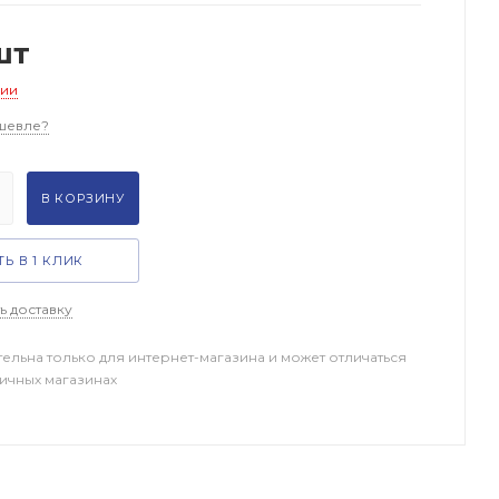
шт
чии
шевле?
В КОРЗИНУ
Ь В 1 КЛИК
ь доставку
тельна только для интернет-магазина и может отличаться
ничных магазинах