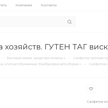
пить
Компания
Контакты
 хозяйств. ГУТЕН ТАГ виск
—
—
Бытовая химия, средства гигиены
Салфетки тряпкии г
—
а, хлопчатобумажные, бамбуковые для уборки
Салфетка х
Салфетка хоз