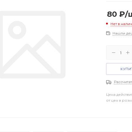
80
₽
/
Нет в нали
Нашли де
КУПИТ
Рассчитат
Цена действи
от цен в роз