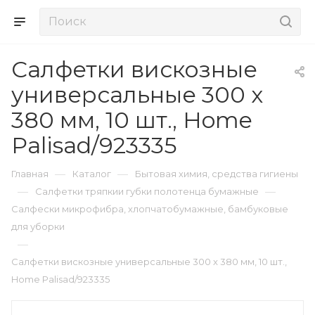
Салфетки вискозные
универсальные 300 x
380 мм, 10 шт., Home
Palisad/923335
—
—
Главная
Каталог
Бытовая химия, средства гигиены
—
—
Салфетки тряпкии губки полотенца бумажные
Салфески микрофибра, хлопчатобумажные, бамбуковые
для уборки
—
Салфетки вискозные универсальные 300 x 380 мм, 10 шт.,
Home Palisad/923335