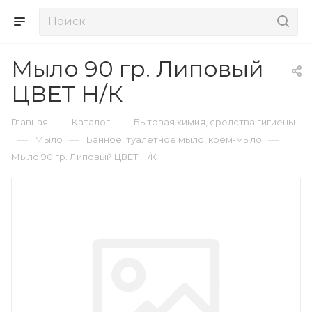
Мыло 90 гр. Липовый
ЦВЕТ Н/К
—
—
Главная
Каталог
Бытовая химия, средства гигиены
—
—
—
Мыло
Банное, туалетное мыло, крем-мыло
Мыло 90 гр. Липовый ЦВЕТ Н/К