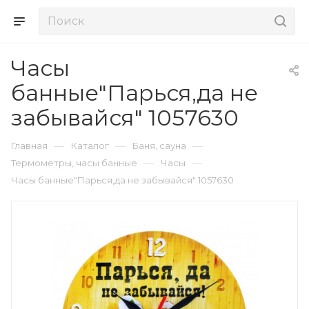
Часы
банные"Парься,да не
забывайся" 1057630
—
—
—
Главная
Каталог
Баня, сауна
—
—
Термометры, часы банные
Часы
Часы банные"Парься,да не забывайся" 1057630