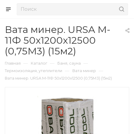
Вата минер. URSA M-
11Ф 50х1200х12500
(0,75М3) (15м2)
—
—
—
Главная
Каталог
Баня, сауна
—
—
Термоизоляция, утеплители
Вата минер
Вата минер. URSA M-11Ф 50х1200х12500 (0,75М3) (15м2)