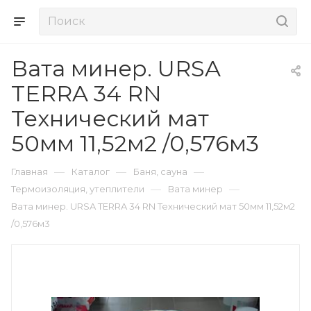
Вата минер. URSA
TERRA 34 RN
Технический мат
50мм 11,52м2 /0,576м3
—
—
—
Главная
Каталог
Баня, сауна
—
—
Термоизоляция, утеплители
Вата минер
Вата минер. URSA TERRA 34 RN Технический мат 50мм 11,52м2
/0,576м3