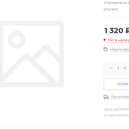
Утеплитель 
штучно
1 320
Нет в нали
Нашли де
КУПИТ
Рассчитат
Цена действи
от цен в роз