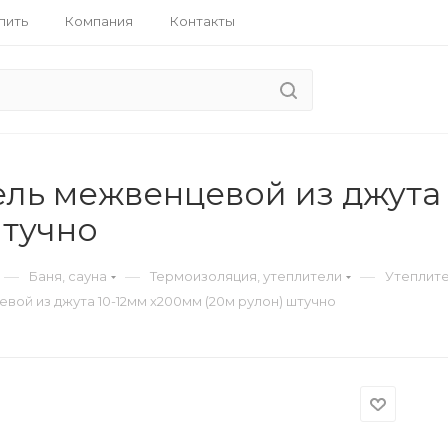
пить
Компания
Контакты
ель межвенцевой из джута 
штучно
—
—
—
Баня, сауна
Термоизоляция, утеплители
Утеплите
вой из джута 10-12мм х200мм (20м рулон) штучно