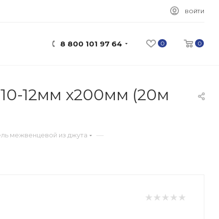
ВОЙТИ
8 800 101 97 64
0
0
10-12мм х200мм (20м
—
ль межвенцевой из джута