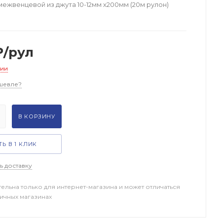
межвенцевой из джута 10-12мм х200мм (20м рулон)
₽
/рул
чии
шевле?
В КОРЗИНУ
Ь В 1 КЛИК
ь доставку
тельна только для интернет-магазина и может отличаться
ничных магазинах