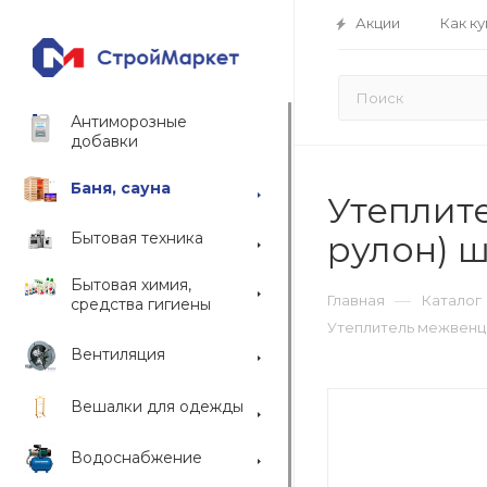
Акции
Как ку
Антиморозные
добавки
Баня, сауна
Утеплит
Бытовая техника
рулон) 
Бытовая химия,
—
Главная
Каталог
средства гигиены
Утеплитель межвенце
Вентиляция
Вешалки для одежды
Водоснабжение