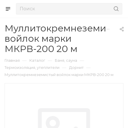
Муллитокремнеземисты
войлок марки
МКРВ-200 20 м
—
—
—
Главная
Каталог
Баня, сауна
—
—
Термоизоляция, утеплители
Дорнит
Муллитокремнеземистый войлок марки МКРВ-200 20 м