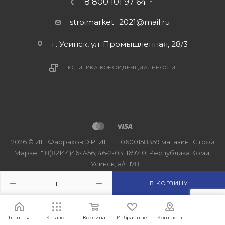
8 800 101 97 64
stroimarket_2021@mail.ru
г. Усинск, ул. Промышленная, 28/3
ПОЛИТИКА КОНФИДЕНЦИАЛЬНОСТИ
2026 © ИП Фаррахов Э.Р. ИНН 110600158359 магазин "Строй
Маркет" 8(82144)46-7-56; 46-2-03. 169710, Республика Коми,
г.Усинск, а/я 178
В КОРЗИНУ
Главная
Каталог
Корзина
Избранные
Контакты