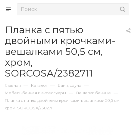
Планка с пятью
двойными крючками-
вешалками 50,5 см,
хром,
SORCOSA/2382711
—
—
—
Главная
Каталог
Баня, сауна
—
—
Мебель банная и аксессуары
Вешалки банные
Планка с пятью двойными крючками-вешалками 50,5 см,
хром, SORCOSA/2382711