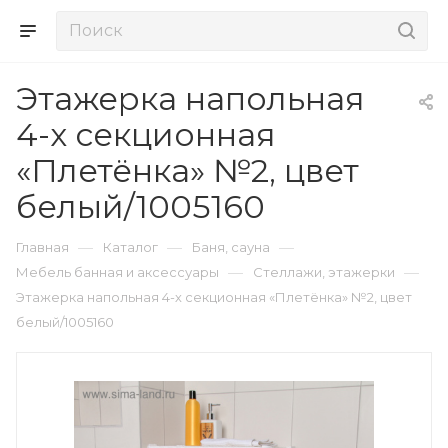
Этажерка напольная
4-х секционная
«Плетёнка» №2, цвет
белый/1005160
—
—
—
Главная
Каталог
Баня, сауна
—
—
Мебель банная и аксессуары
Стеллажи, этажерки
Этажерка напольная 4-х секционная «Плетёнка» №2, цвет
белый/1005160