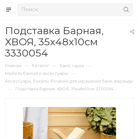
Подставка Барная,
ХВОЯ, 35х48х10см
3330054
—
—
—
Главная
Каталог
Баня, сауна
—
Мебель банная и аксессуары
Аксессуары, бокалы, бочёнки для украшения бани, веранды
—
Подставка Барная, ХВОЯ, 35х48х10см 3330054