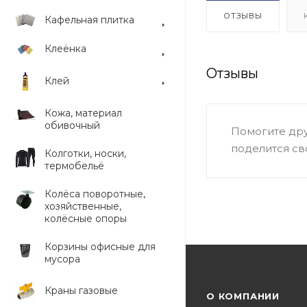
ОТЗЫВЫ
Кафельная плитка
Клеёнка
Отзывы
Клей
Кожа, материал
обивочный
Помогите дру
поделится св
Колготки, носки,
термобельё
Колёса поворотные,
хозяйственные,
колёсные опоры
Корзины офисные для
мусора
Краны газовые
О КОМПАНИИ