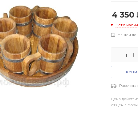
4 350
Нет в нали
Нашли де
КУПИТ
Рассчитат
Цена действи
от цен в роз