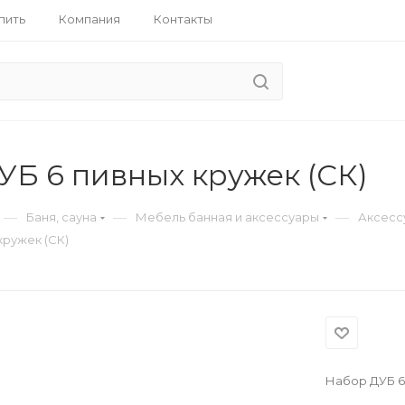
пить
Компания
Контакты
УБ 6 пивных кружек (СК)
—
—
—
Баня, сауна
Мебель банная и аксессуары
Аксесс
кружек (СК)
Набор ДУБ 6