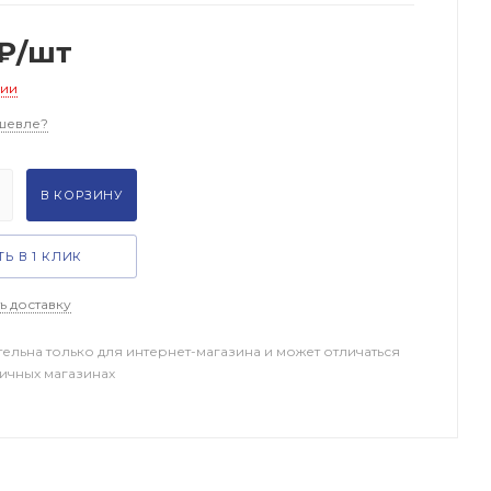
₽
/шт
чии
шевле?
В КОРЗИНУ
Ь В 1 КЛИК
ь доставку
тельна только для интернет-магазина и может отличаться
ничных магазинах