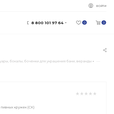
ВОЙТИ
8 800 101 97 64
0
0
—
уары, бокалы, бочёнки для украшения бани, веранды
 пивных кружек (СК)