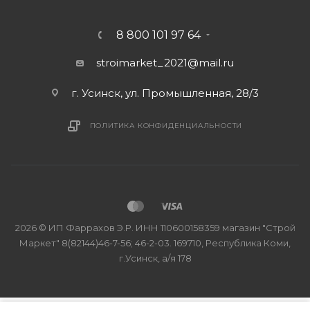
8 800 101 97 64
stroimarket_2021@mail.ru
г. Усинск, ул. Промышленная, 28/3
ПОЛИТИКА КОНФИДЕНЦИАЛЬНОСТИ
2026 © ИП Фаррахов Э.Р. ИНН 110600158359 магазин "Строй
Маркет" 8(82144)46-7-56; 46-2-03. 169710, Республика Коми,
г.Усинск, а/я 178