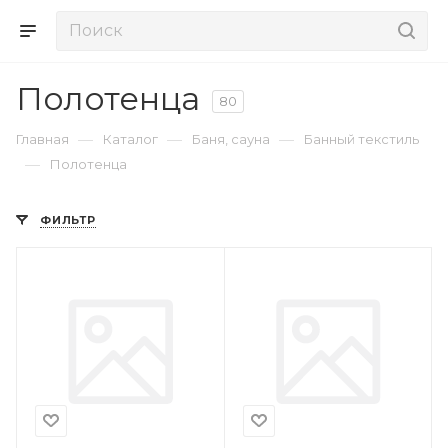
Полотенца
80
—
—
—
Главная
Каталог
Баня, сауна
Банный текстиль
—
Полотенца
ФИЛЬТР