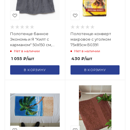
Полотенце банное
Полотенце-конверт
Экономь и Я "Килт с
махровое с уголком
карманом" 50х150 см,
75х85см Б0391
цвет серый, 100% хлопок
Нет в наличии
Нет в наличии
/7735268
1 055
₽
/шт
430
₽
/шт
В КОРЗИНУ
В КОРЗИНУ