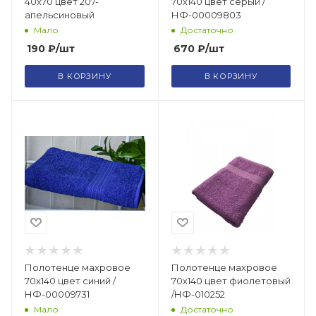
40х70 цвет 207-
70х140 цвет серый /
апельсиновый
НФ-00009803
Мало
Достаточно
190
₽
/шт
670
₽
/шт
В КОРЗИНУ
В КОРЗИНУ
Полотенце махровое
Полотенце махровое
70х140 цвет синий /
70х140 цвет фиолетовый
НФ-00009731
/НФ-010252
Мало
Достаточно