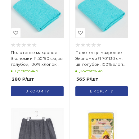
Полотенце махровое
Полотенце махровое
Экономь и Я 50*90 см, цв.
Экономь и Я 70*130 см,
голубой, 100% хлопок
цв. голубой, 100% хлопок
/9272991
/9272980
Достаточно
Достаточно
280
₽
/шт
565
₽
/шт
В КОРЗИНУ
В КОРЗИНУ