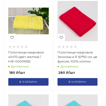
Полотенце махровое
Полотенце махровое
40х70 цвет желтый /
Экономь и Я 50*90 см, цв.
НФ-00009552
фуксия, 100% хлопок
/9272995
Достаточно
Достаточно
180
₽
/шт
280
₽
/шт
В КОРЗИНУ
В КОРЗИНУ