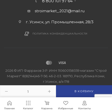
8 800 101 97 64
stroimarket_2021@mail.ru
г. Усинск, ул. Промышленная, 28/3
ПОЛИТИКА КОНФИДЕНЦИАЛЬНОСТИ
2026 © ИП Фаррахов Э.Р. ИНН 110600158359 магазин "Строй
Маркет" 8(82144)46-7-56; 46-2-03. 169710, Республика Коми,
г.Усинск, а/я 178
В КОРЗИНУ
Главная
Каталог
Корзина
Избранные
Контакты