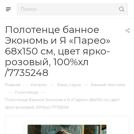
Полотенце банное
Экономь и Я «Парео»
68х150 см, цвет ярко-
розовый, 100%хл
/7735248
—
—
—
Главная
Каталог
Баня, сауна
Банный текстиль
—
—
Полотенца
Полотенце банное Экономь и Я «Парео» 68х150 см, цвет
ярко-розовый, 100%хл /7735248